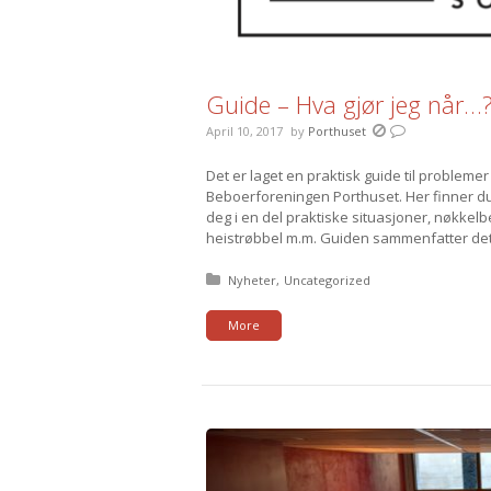
Guide – Hva gjør jeg når…
April 10, 2017
by
Porthuset
Det er laget en praktisk guide til problemer
Beboerforeningen Porthuset. Her finner du
deg i en del praktiske situasjoner, nøkkelb
heistrøbbel m.m. Guiden sammenfatter dette
Posted in:
Nyheter
Uncategorized
More