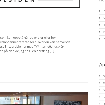
P
S
?
H
Y
 som kan oppstå når du er eier eller bor i
P
 blant annet referanser til hvor du kan henvende
estilling, problemer med TV/Internett, husbråk,
 på en side, og fins i en norsk og […]
Ar
M
O
S
F
D