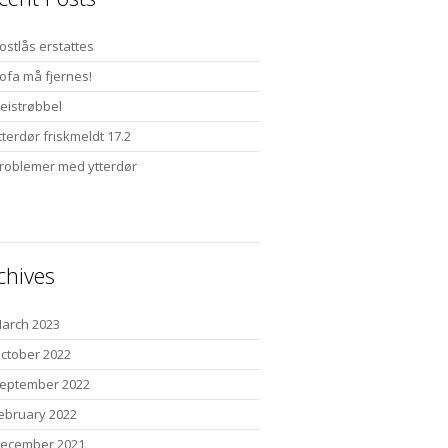
ostlås erstattes
ofa må fjernes!
eistrøbbel
tterdør friskmeldt 17.2
roblemer med ytterdør
chives
arch 2023
ctober 2022
eptember 2022
ebruary 2022
ecember 2021