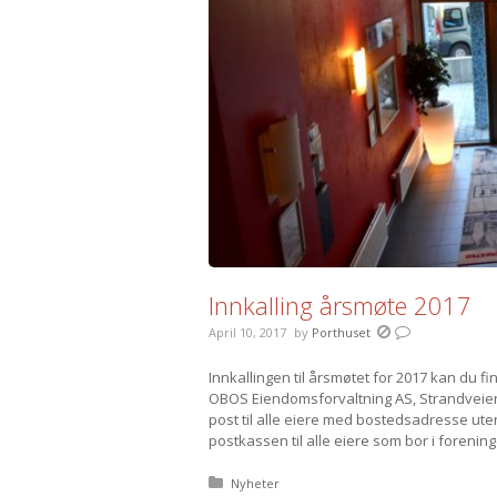
Innkalling årsmøte 2017
April 10, 2017
by
Porthuset
Innkallingen til årsmøtet for 2017 kan du fin
OBOS Eiendomsforvaltning AS, Strandveien 4
post til alle eiere med bostedsadresse ute
postkassen til alle eiere som bor i forening
Posted in:
Nyheter