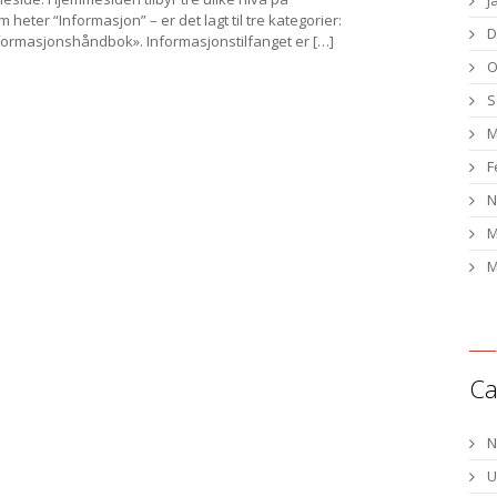
J
heter “Informasjon” – er det lagt til tre kategorier:
D
ormasjonshåndbok». Informasjonstilfanget er […]
O
S
M
F
N
M
M
Ca
N
U