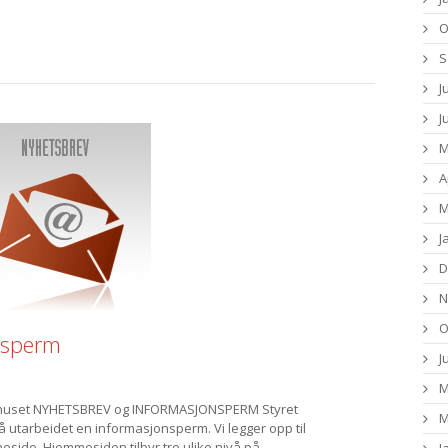
O
S
J
J
M
A
M
J
D
N
O
nsperm
J
M
rthuset NYHETSBREV og INFORMASJONSPERM Styret
M
å utarbeidet en informasjonsperm. Vi legger opp til
eside. Hjemmesiden tilbyr tre ulike nivå på