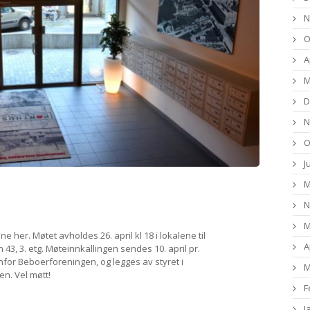
N
O
A
M
D
N
O
J
M
N
M
ne her. Møtet avholdes 26. april kl 18 i lokalene til
A
3, 3. etg. Møteinnkallingen sendes 10. april pr.
nfor Beboerforeningen, og legges av styret i
M
en. Vel møtt!
F
J