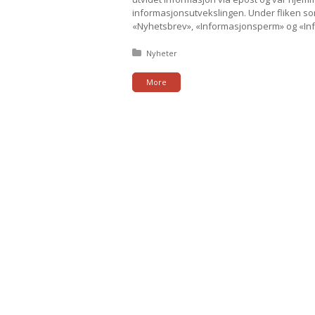
informasjonsutvekslingen. Under fliken som 
«Nyhetsbrev», «Informasjonsperm» og «Inf
Posted in:
Nyheter
More