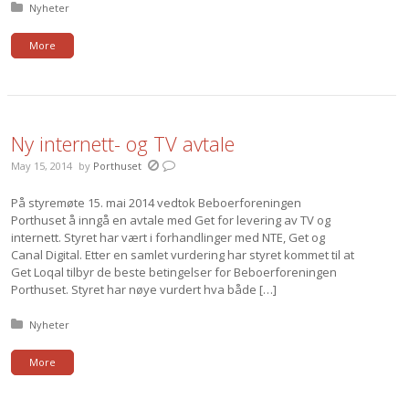
Posted in:
Nyheter
More
Ny internett- og TV avtale
May 15, 2014
by
Porthuset
På styremøte 15. mai 2014 vedtok Beboerforeningen
Porthuset å inngå en avtale med Get for levering av TV og
internett. Styret har vært i forhandlinger med NTE, Get og
Canal Digital. Etter en samlet vurdering har styret kommet til at
Get Loqal tilbyr de beste betingelser for Beboerforeningen
Porthuset. Styret har nøye vurdert hva både […]
Posted in:
Nyheter
More