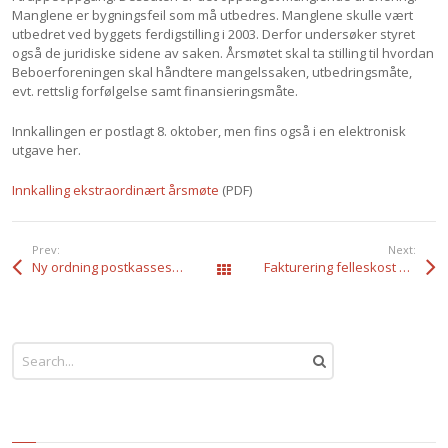
Manglene er bygningsfeil som må utbedres. Manglene skulle vært
utbedret ved byggets ferdigstilling i 2003. Derfor undersøker styret
også de juridiske sidene av saken. Årsmøtet skal ta stilling til hvordan
Beboerforeningen skal håndtere mangelssaken, utbedringsmåte,
evt. rettslig forfølgelse samt finansieringsmåte.
Innkallingen er postlagt 8. oktober, men fins også i en elektronisk
utgave her.
Innkalling ekstraordinært årsmøte
(PDF)
Prev:
Next:
Ny ordning postkasseskilt
Fakturering felleskost – nye rutiner
All Posts