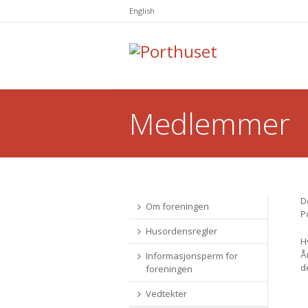
English
Medlemmer
You are here:
D
Om foreningen
P
Husordensregler
H
Å
Informasjonsperm for
d
foreningen
Vedtekter