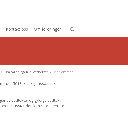
Kontakt oss
Om foreningen
Om foreningen
Vedtekter
Medlemmer
onene 1-50 i Eierseksjonssameiet
ger av vedtekter og gyldige vedtak i
rsoner i husstanden kan representere