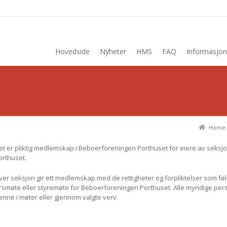
Hovedside
Nyheter
HMS
FAQ
Informasjon
Home
et er pliktig medlemskap i Beboerforeningen Porthuset for eiere av seksj
orthuset.
ver seksjon gir ett medlemskap med de rettigheter og forpliktelser som føl
rsmøte eller styremøte for Beboerforeningen Porthuset. Alle myndige pe
enne i møter eller gjennom valgte verv.