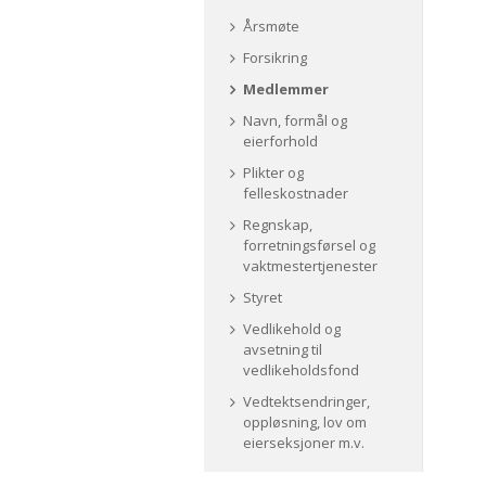
Årsmøte
Forsikring
Medlemmer
Navn, formål og
eierforhold
Plikter og
felleskostnader
Regnskap,
forretningsførsel og
vaktmestertjenester
Styret
Vedlikehold og
avsetning til
vedlikeholdsfond
Vedtektsendringer,
oppløsning, lov om
eierseksjoner m.v.