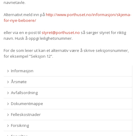
navnetavle.
Alternativt meld inn på
http://www.porthuset.no/informasjon/skjema-
for-nye-beboere/
eller via en e-post til
styret@porthuset.no
så sørger styret for riktig
navn. Husk å oppgi leilighetsnummer.
For de som leier ut kan et alternativ være å skrive seksjonsnummer,
for eksempel ”Seksjon 12”.
Informasjon
Årsmøte
Avfallsordning
Dokumentmappe
Felleskostnader
Forsikring