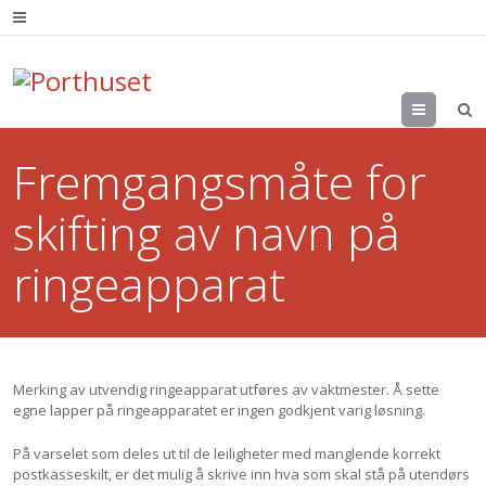
Menu
Fremgangsmåte for
skifting av navn på
ringeapparat
Merking av utvendig ringeapparat utføres av vaktmester. Å sette
egne lapper på ringeapparatet er ingen godkjent varig løsning.
På varselet som deles ut til de leiligheter med manglende korrekt
postkasseskilt, er det mulig å skrive inn hva som skal stå på utendørs